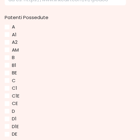
Patenti Possedute
A
A1
A2
AM
B
B1
BE
C
C1
C1E
CE
D
D1
D1E
DE